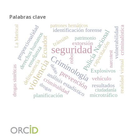
Palabras clave
patrones hemáticos
La Mariscal
proporcionalidad
criminalística
vulnerabilidad
identificación forense
Policía Nacional
derechos humanos
tránsito
Ecuador
patrimonio
extorsión
capacitación
seguridad
enseñanza
narcotest
robo
Criminología
violencia
delincuencia
realidad virtual
delito
drogas sintéticas
Explosivos
prevención
análisis estadístico
vehículo
criminalidad
drogas
resultados
ciudadanía
microtráfico
planificación