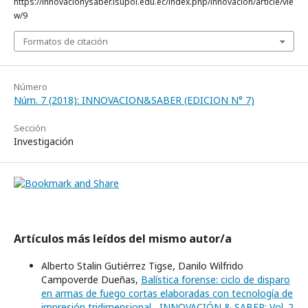
https://innovacionysaber.isupol.edu.ec/index.php/innovacion/article/vie
w/9
Formatos de citación
Número
Núm. 7 (2018): INNOVACION&SABER (EDICION N° 7)
Sección
Investigación
Artículos más leídos del mismo autor/a
Alberto Stalin Gutiérrez Tigse, Danilo Wilfrido
Campoverde Dueñas,
Balística forense: ciclo de disparo
en armas de fuego cortas elaboradas con tecnología de
impresión tridimensional
,
INNOVACIÓN & SABER: Vol. 2