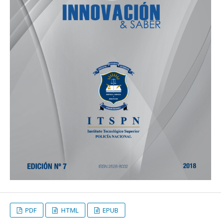
PDF
HTML
EPUB