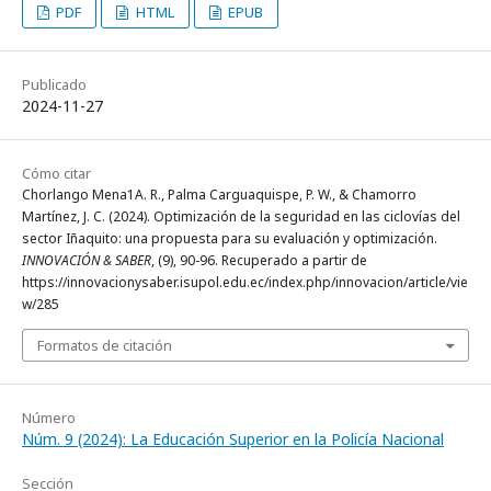
PDF
HTML
EPUB
Publicado
2024-11-27
Cómo citar
Chorlango Mena1A. R., Palma Carguaquispe, P. W., & Chamorro
Martínez, J. C. (2024). Optimización de la seguridad en las ciclovías del
sector Iñaquito: una propuesta para su evaluación y optimización.
INNOVACIÓN & SABER
, (9), 90-96. Recuperado a partir de
https://innovacionysaber.isupol.edu.ec/index.php/innovacion/article/vie
w/285
Formatos de citación
Número
Núm. 9 (2024): La Educación Superior en la Policía Nacional
Sección