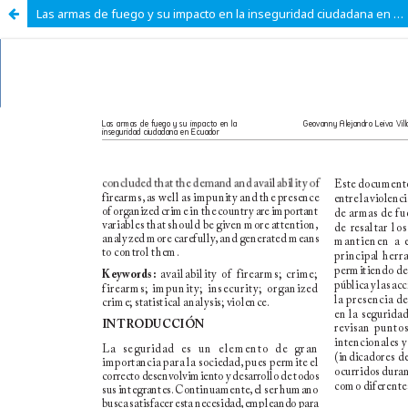
Las armas de fuego y su impacto en la inseguridad ciudadana en Ecuador