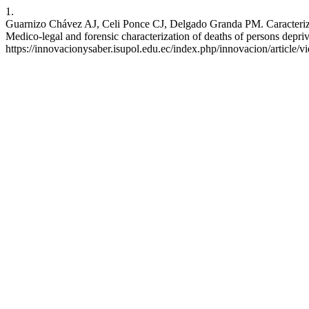
1.
Guarnizo Chávez AJ, Celi Ponce CJ, Delgado Granda PM. Caracterizaci
Medico-legal and forensic characterization of deaths of persons depriv
https://innovacionysaber.isupol.edu.ec/index.php/innovacion/article/