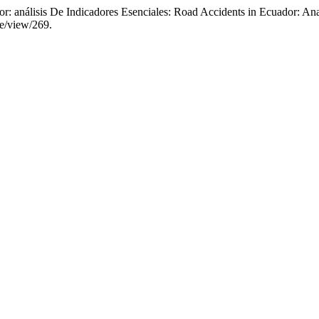
or: análisis De Indicadores Esenciales: Road Accidents in Ecuador: Ana
le/view/269.