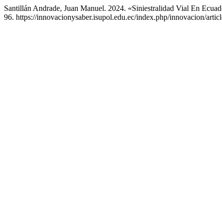
Santillán Andrade, Juan Manuel. 2024. «Siniestralidad Vial En Ecuad
96. https://innovacionysaber.isupol.edu.ec/index.php/innovacion/artic