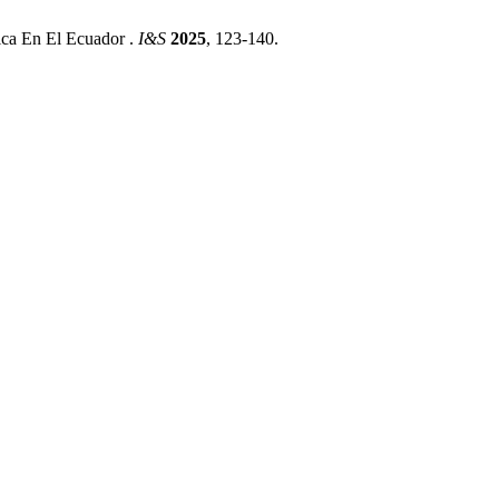
tica En El Ecuador .
I&S
2025
, 123-140.